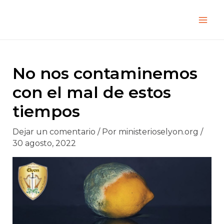
Ir
Navegación
Mai
al
de
Men
contenido
entradas
No nos contaminemos
con el mal de estos
tiempos
Dejar un comentario
/ Por
ministerioselyon.org
/
30 agosto, 2022