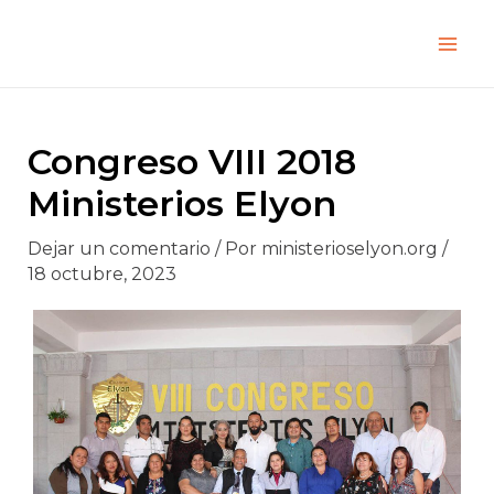
Ir
Navegación
Mai
al
de
Men
contenido
entradas
Congreso VIII 2018
Ministerios Elyon
Dejar un comentario
/ Por
ministerioselyon.org
/
18 octubre, 2023